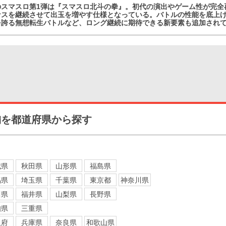
のスマスロ第1弾は『スマスロ北斗の拳』。初代の演出やゲーム性が完全
ナスを継続させて出玉を増やす仕様となっている。バトルの性能を底上
%を誇る無想転生バトルなど、ロング継続に期待できる新要素も追加され
舗を都道府県から探す
城県
秋田県
山形県
福島県
馬県
埼玉県
千葉県
東京都
神奈川県
川県
福井県
山梨県
長野県
知県
三重県
阪府
兵庫県
奈良県
和歌山県