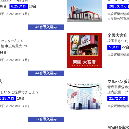
遊技台数2118台を誇…
ＡＲＲＯＷ 
36台
6.25 スロ
10台
20円スロッ
2026/08/03（月）
※設置機種情報 最
※実際の設置
46台導入済み
楽園大宮店
ンター8-4-4
埼玉県さいたま
舗 ◆広島最大150…
5 スロ
22
44台
※設置機種情報 最
2026/08/03（月）
44台導入済み
店
マルハン浜
1
青森県青森市
新しいをご提供できるよう…
店内設備：プ
6.25 スロ
10台
21.72 スロ
2026/08/06（木）
※設置機種情報 最
37台導入済み
M’s666菊