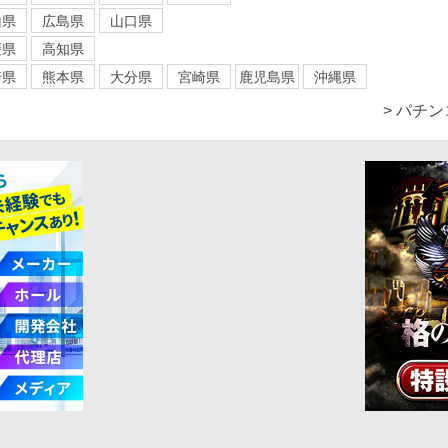
山県
広島県
山口県
媛県
高知県
崎県
熊本県
大分県
宮崎県
鹿児島県
沖縄県
> パチ