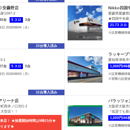
０安曇野店
Nikko四
1097-2
愛媛県愛媛県四
★四国中央最
30台
5 スロ
3台
21.73 スロ
2026/08/04（火）
※設置機種情報 最
33台導入済み
ラッキープ
-1
愛知県津島市寺
27台
5 スロ
5台
1,000円/46
2026/08/03（月）
※設置機種情報 最
※実際の設置
32台導入済み
アリーナ店
パラッツォ
西井ノ口301-2
大阪府大阪市淀
級大型店！！
『低貸でも新
1,000円/46
来店！ ★抽選開始時間は9時15分★
※設置機種情報 最
ります★