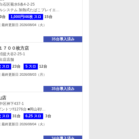
石区菊水6条4-2-25
ルシステム 加熱式たばこプレイエ…
20台
1,000円/46枚 スロ
15台
終更新日 2026/08/04（火）
35台導入済み
１７００枚方店
提大谷2-25-1
出店店舗
枚 スロ
23台
5 スロ
12台
終更新日 2026/08/03（月）
35台導入済み
山店
区神下437-1
ントツ‼1276台 ■岡山初!…
枚 スロ
31台
6.25 スロ
3台
終更新日 2026/08/04（火）
34台導入済み