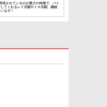
再現されているのが最大の特徴で、バト
げしてくれるレイ共闘やトキ共闘、継続
ているぞ！