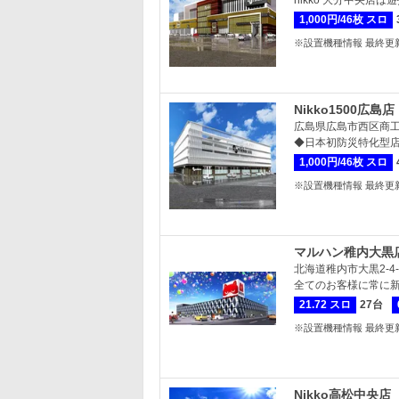
nikko 大分中央店は
1,000円/46枚 スロ
※設置機種情報 最終更新日 
Nikko1500広島店
広島県広島市西区商工セ
◆日本初防災特化型店
1,000円/46枚 スロ
※設置機種情報 最終更新日 
マルハン稚内大黒
北海道稚内市大黒2-4-
全てのお客様に常に
21.72 スロ
27台
※設置機種情報 最終更新日 
Nikko高松中央店