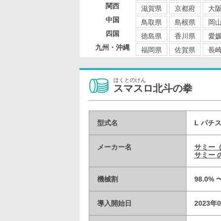
関西
滋賀県
京都府
大
中国
鳥取県
島根県
岡
四国
徳島県
香川県
愛
九州・沖縄
福岡県
佐賀県
長
ほくとのけん
スマスロ北斗の拳
型式名
L パチ
メーカー名
サミー
サミー 
機械割
98.0% 
導入開始日
2023年