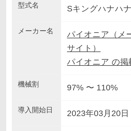
型式名
SキングハナハナS
メーカー名
パイオニア（メ
サイト）
パイオニア の掲
機械割
97% 〜 110%
導入開始日
2023年03月20