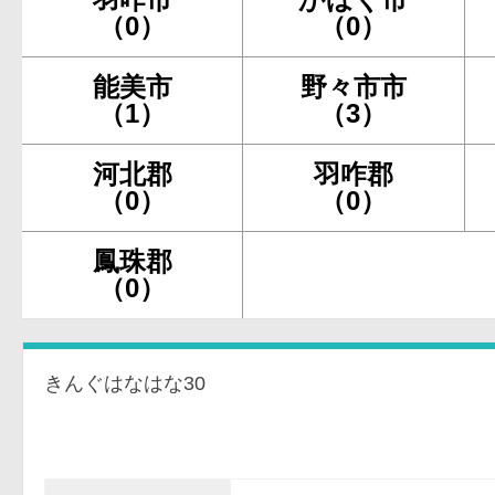
（0）
（0）
能美市
野々市市
（1）
（3）
河北郡
羽咋郡
（0）
（0）
鳳珠郡
（0）
きんぐはなはな30