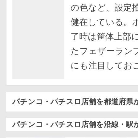
の色など、設定
健在している。
了時は筐体上部
たフェザーラン
にも注目してお
パチンコ・パチスロ店舗を都道府県
パチンコ・パチスロ店舗を沿線・駅