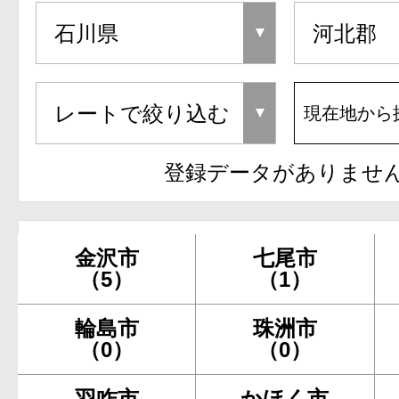
現在地から
登録データがありませ
金沢市
七尾市
（5）
（1）
輪島市
珠洲市
（0）
（0）
羽咋市
かほく市