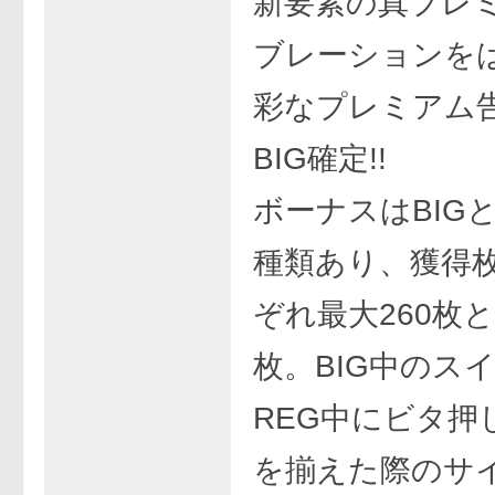
新要素の真プレ
ブレーションを
彩なプレミアム
BIG確定!!
ボーナスはBIGと
種類あり、獲得
ぞれ最大260枚と
枚。BIG中のス
REG中にビタ押
を揃えた際のサ