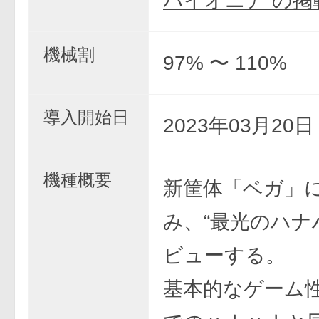
パイオニア の掲
機械割
97% 〜 110%
導入開始日
2023年03月20
機種概要
新筐体「ベガ」
み、“最光のハナ
ビューする。
基本的なゲーム