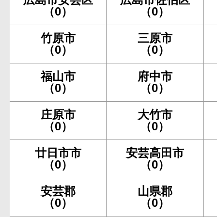
（0）
（0）
竹原市
三原市
（0）
（0）
福山市
府中市
（0）
（0）
庄原市
大竹市
（0）
（0）
廿日市市
安芸高田市
（0）
（0）
安芸郡
山県郡
（0）
（0）