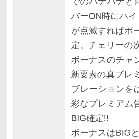
でのハナハナと
バーON時にハ
が点滅すればボ
定。チェリーの
ボーナスのチャ
新要素の真プレ
ブレーションを
彩なプレミアム
BIG確定!!
ボーナスはBIGと