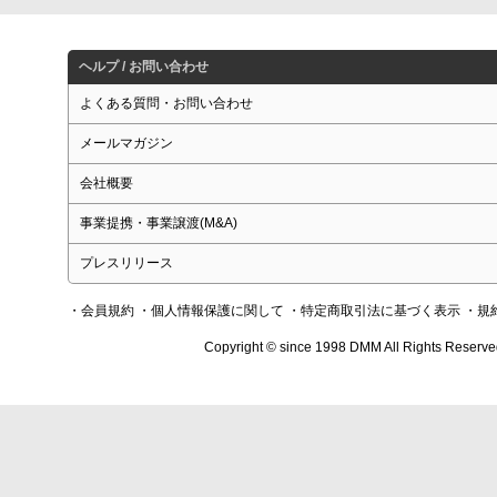
ヘルプ / お問い合わせ
よくある質問・お問い合わせ
メールマガジン
会社概要
事業提携・事業譲渡(M&A)
プレスリリース
・会員規約
・個人情報保護に関して
・特定商取引法に基づく表示
・規
Copyright © since 1998 DMM All Rights Reserve