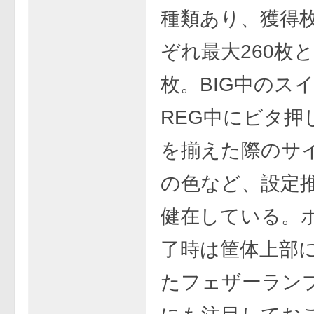
種類あり、獲得
ぞれ最大260枚と
枚。BIG中のス
REG中にビタ押
を揃えた際のサ
の色など、設定
健在している。
了時は筐体上部
たフェザーラン