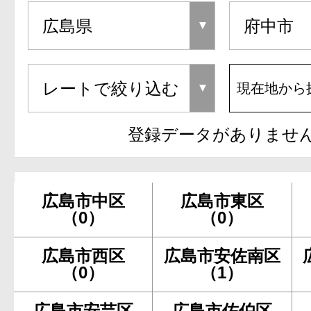
現在地から
登録データがありませ
広島市中区
広島市東区
（0）
（0）
広島市西区
広島市安佐南区
（0）
（1）
広島市安芸区
広島市佐伯区