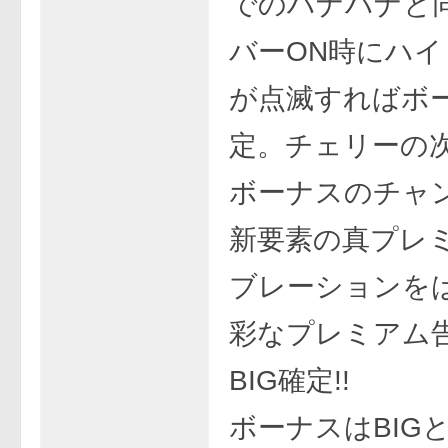
でのハナハナと
バーON時にハ
が点滅すればボ
定。チェリーの
ボーナスのチャ
新要素の真プレ
ブレーションを
彩なプレミアム
BIG確定!!
ボーナスはBIGと