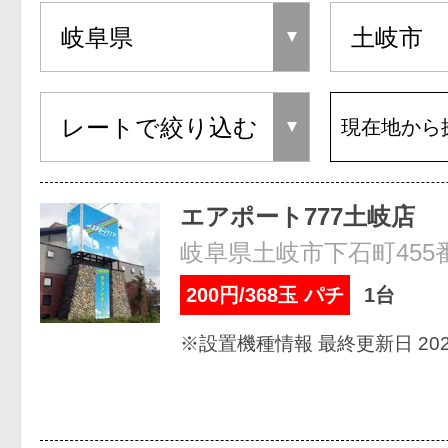
現在地から
エアポート777土岐店
岐阜県土岐市下石町455
200円/368玉 パチ
1台
※設置機種情報 最終更新日 2026