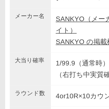
メーカー名
SANKYO（メ
イト）
SANKYO の掲
大当り確率
1/99.9（通常時） 
（右打ち中実質
ラウンド数
4or10R×10カウ