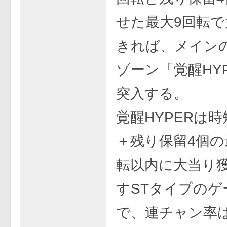
せた最大9回転
きれば、メイン
ゾーン「覚醒HY
突入する。
覚醒HYPERは時
＋残り保留4個の
転以内に大当り
すSTタイプのゲ
で、連チャン率は