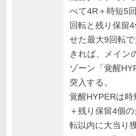
べて4R＋時短5
回転と残り保留
せた最大9回転
きれば、メイン
ゾーン「覚醒HY
突入する。
覚醒HYPERは時
＋残り保留4個の
転以内に大当り