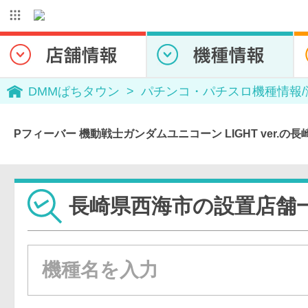
DMMぱちタウン
パチンコ・パチスロ機種情報
Pフィーバー 機動戦士ガンダムユニコーン LIGHT ver.
長崎県西海市の設置店舗