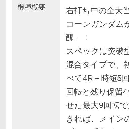
機種概要
右打ち中の全大
コーンガンダム
醒」！
スペックは突破型
混合タイプで、
べて4R＋時短5
回転と残り保留
せた最大9回転
きれば、メイン