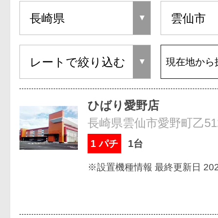
現在地から
ひばり愛野店
長崎県雲仙市愛野町乙51
1 パチ
1台
※設置機種情報 最終更新日 2026