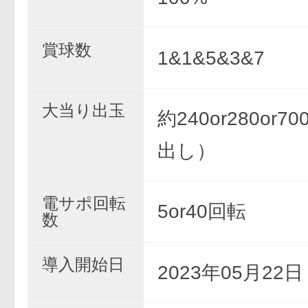
賞球数
1&1&5&3&7
大当り出玉
約240or280or
出し）
電サポ回転
5or40回転
数
導入開始日
2023年05月22