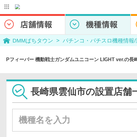
DMMぱちタウン
パチンコ・パチスロ機種情報
Pフィーバー 機動戦士ガンダムユニコーン LIGHT ver.
長崎県雲仙市の設置店舗