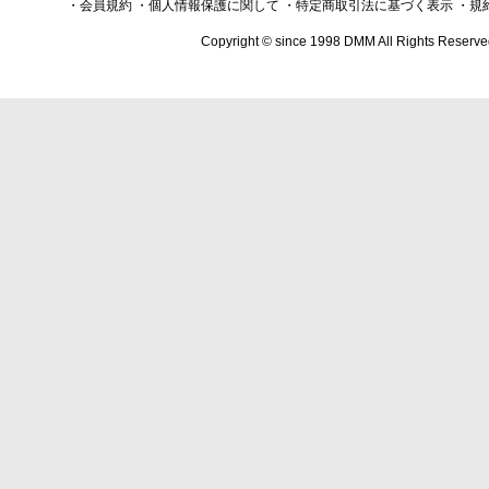
・会員規約
・個人情報保護に関して
・特定商取引法に基づく表示
・規
Copyright © since 1998 DMM All Rights Reserve