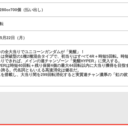
r280or700個（払い出し）
回転
05月22日（月）
中の全大当りでユニコーンガンダムが「覚醒」！
は突破型の1種2種混合タイプで、初当りはすべて4R＋時短5回転。時短
りできれば、メインの連チャンゾーン「覚醒HYPER」に突入する。
PERは時短40回転＋残り保留4個の最大44回転以内に大当り獲得を目
％を誇る。代名詞ともいえる高速消化は健在だ。
を搭載し、大当り間を299回転消化すると実質連チャン濃厚の「虹の彼
。