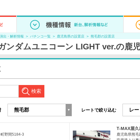
/演出・解析情報
パチンコ一覧
鹿児島県の設置店
熊毛郡の設置店
ンダムユニコーン LIGHT ver.の
覧
検索
村
レートで絞り込む
T-MAX屋
野間5184-3
鹿児島県熊毛郡