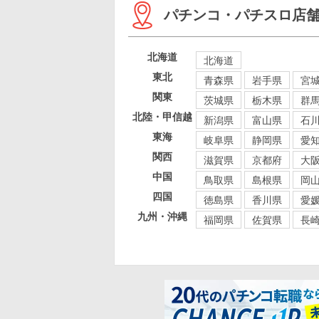
パチンコ・パチスロ店
北海道
北海道
東北
青森県
岩手県
宮
関東
茨城県
栃木県
群
北陸・甲信越
新潟県
富山県
石
東海
岐阜県
静岡県
愛
関西
滋賀県
京都府
大
中国
鳥取県
島根県
岡
四国
徳島県
香川県
愛
九州・沖縄
福岡県
佐賀県
長