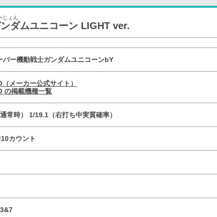
ーじょん
ダムユニコーン LIGHT ver.
ーバー機動戦士ガンダムユニコーンbY
YO（メーカー公式サイト）
YO の掲載機種一覧
9（通常時） 1/19.1（右打ち中実質確率）
R×10カウント
3&7