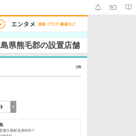
鹿児島県熊毛郡の設置店舗
3件
久島
屋久島町安房650-7