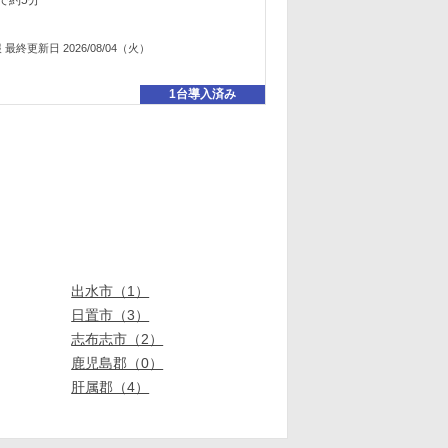
で約5分
終更新日 2026/08/04（火）
1台導入済み
出水市（1）
日置市（3）
志布志市（2）
鹿児島郡（0）
肝属郡（4）