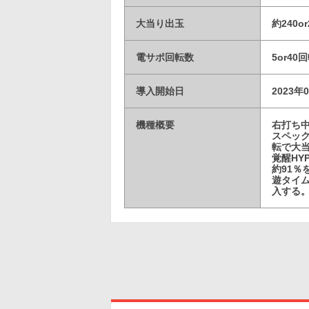
大当り出玉
約240o
電サポ回転数
5or40
導入開始日
2023年
機種概要
右打ち
スペック
転で大当
覚醒HY
約91
遊タイム
入する