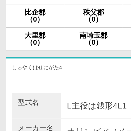
比企郡
秩父郡
（0）
（0）
大里郡
南埼玉郡
（0）
（0）
しゅやくはぜにがた4
L主
型式名
L主役は銭形4L1
メーカー名