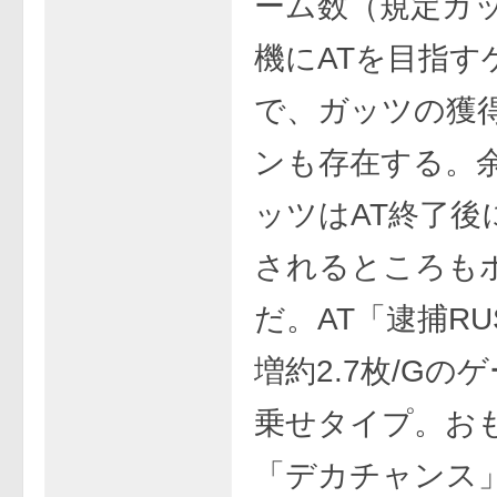
ーム数（規定ガ
機にATを目指す
で、ガッツの獲
ンも存在する。
ッツはAT終了後
されるところも
だ。AT「逮捕RU
増約2.7枚/Gの
乗せタイプ。おも
「デカチャンス