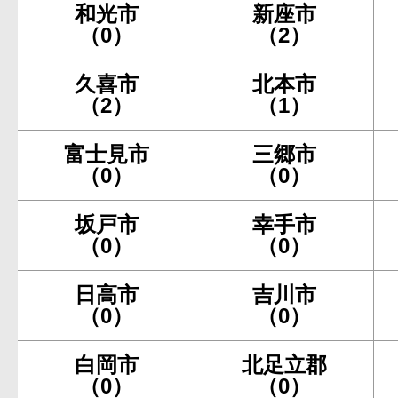
和光市
新座市
（0）
（2）
久喜市
北本市
（2）
（1）
富士見市
三郷市
（0）
（0）
坂戸市
幸手市
（0）
（0）
日高市
吉川市
（0）
（0）
白岡市
北足立郡
（0）
（0）