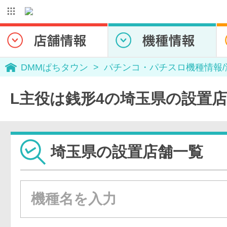
DMMぱちタウン
パチンコ・パチスロ機種情報
L主役は銭形4の埼玉県の設置
埼玉県の設置店舗一覧