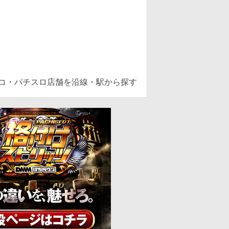
ンコ・パチスロ店舗を沿線・駅から探す