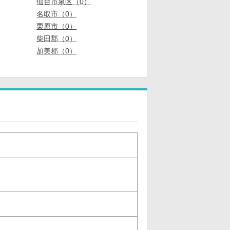
仙台市泉区（0）
名取市（0）
栗原市（0）
柴田郡（0）
加美郡（0）