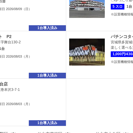
〇ゆったり遊
1台
5 スロ
1台
2026/08/09（日）
※設置機種情報 最
1台導入済み
 P2
パチンコタ
舞台130-2
宮城県多賀城市
楽しく選べる
1台
1,000円/43
2026/08/03（月）
※設置機種情報 最
1台導入済み
仙台店
本沢3-7-1
2026/08/03（月）
1台導入済み