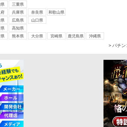
知県
三重県
阪府
兵庫県
奈良県
和歌山県
山県
広島県
山口県
媛県
高知県
崎県
熊本県
大分県
宮崎県
鹿児島県
沖縄県
> パチ