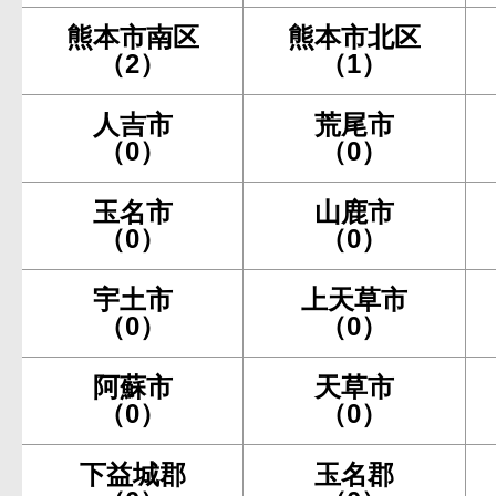
熊本市南区
熊本市北区
（2）
（1）
人吉市
荒尾市
（0）
（0）
玉名市
山鹿市
（0）
（0）
宇土市
上天草市
（0）
（0）
阿蘇市
天草市
（0）
（0）
下益城郡
玉名郡