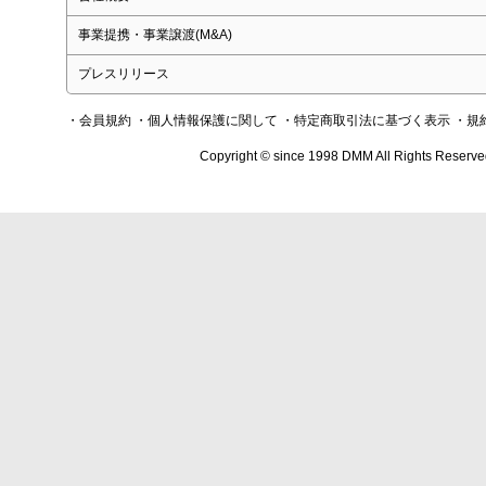
事業提携・事業譲渡(M&A)
プレスリリース
・会員規約
・個人情報保護に関して
・特定商取引法に基づく表示
・規
Copyright © since 1998 DMM All Rights Reserve