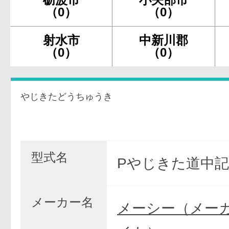
（0）
（0）
射水市
中新川郡
（0）
（0）
やじきたどうちゅうき
型式名
Pやじきた道中記
メーカー名
メーシー（メー