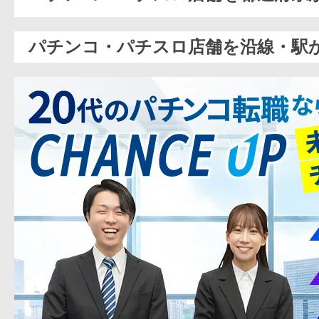
パチンコ・パチスロ店舗を沿線・駅