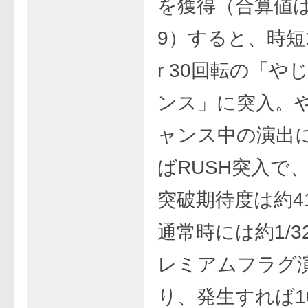
を獲得（合算値は約
9）すると、時短10 
r 30回転の「や
ンス」に突入。
ャンス中の演出
ばRUSH突入で
突破期待度は約4
通常時には約1/3
レミアムフラグ
り、発生すれば1