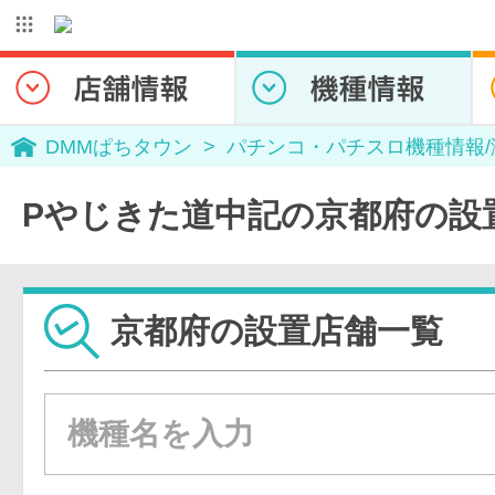
DMMぱちタウン
パチンコ・パチスロ機種情報
Pやじきた道中記の京都府の設
京都府の設置店舗一覧