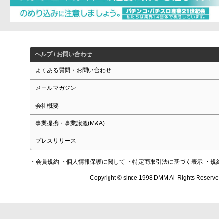
ヘルプ / お問い合わせ
よくある質問・お問い合わせ
メールマガジン
会社概要
事業提携・事業譲渡(M&A)
プレスリリース
・会員規約
・個人情報保護に関して
・特定商取引法に基づく表示
・規
Copyright © since 1998 DMM All Rights Reserve