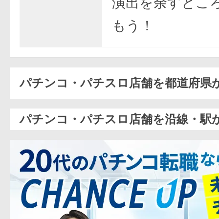
演出を余すとこ
もう！
パチンコ・パチスロ店舗を都道府県
パチンコ・パチスロ店舗を沿線・駅