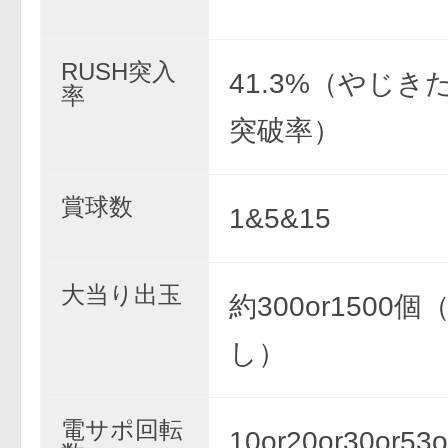
RUSH突入
41.3%（やじ
率
突破率）
賞球数
1&5&15
大当り出玉
約300or1500
し）
電サポ回転
10or20or30or53o