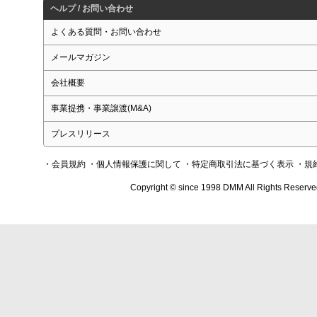
ヘルプ / お問い合わせ
よくある質問・お問い合わせ
メールマガジン
会社概要
事業提携・事業譲渡(M&A)
プレスリリース
・会員規約
・個人情報保護に関して
・特定商取引法に基づく表示
・規
Copyright © since 1998 DMM All Rights Reserve