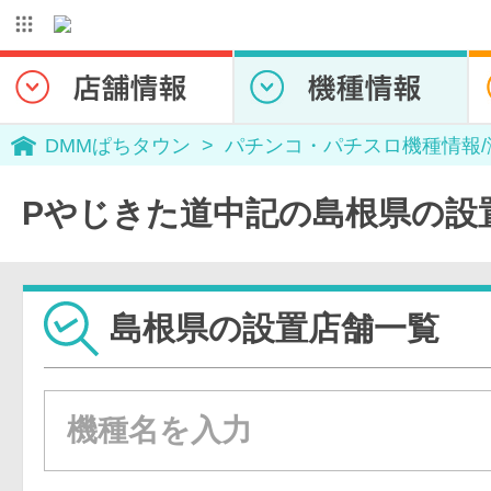
DMMぱちタウン
パチンコ・パチスロ機種情報
Pやじきた道中記の島根県の設
島根県の設置店舗一覧