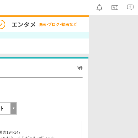
3件
吉194-147