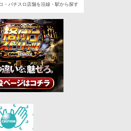
ンコ・パチスロ店舗を沿線・駅から探す