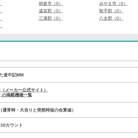
）
朝倉市（0）
みやま市（0）
）
遠賀郡（0）
鞍手郡（0）
）
三潴郡（0）
八女郡（0）
）
た道中記MM
ー（メーカー公式サイト）
 の掲載機種一覧
9.8（通常時・大当りと突然時短の合算値）
R×10カウント