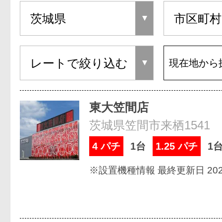
現在地から
東大笠間店
茨城県笠間市来栖1541
4 パチ
1台
1.25 パチ
1
※設置機種情報 最終更新日 2026