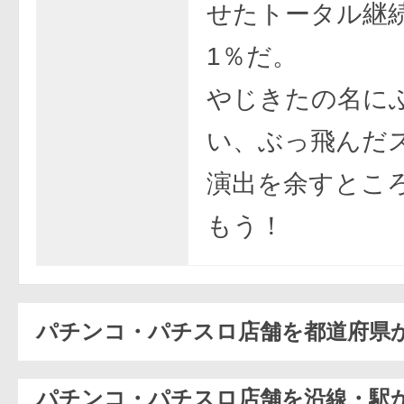
せたトータル継
1％だ。
やじきたの名に
い、ぶっ飛んだ
演出を余すとこ
もう！
パチンコ・パチスロ店舗を都道府県
パチンコ・パチスロ店舗を沿線・駅