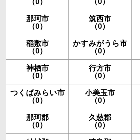
（0）
（0）
那珂市
筑西市
（0）
（0）
稲敷市
かすみがうら市
（0）
（0）
神栖市
行方市
（0）
（0）
つくばみらい市
小美玉市
（0）
（0）
那珂郡
久慈郡
（0）
（0）