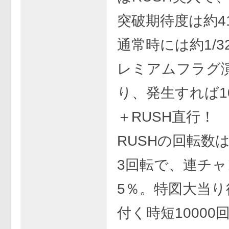
突破期待度は約4
通常時には約1/3
レミアムフラグ
り、発生すれば1
＋RUSH直行！
RUSHの回転数
3回転で、連チャ
5％。特図大当り
付く時短10000