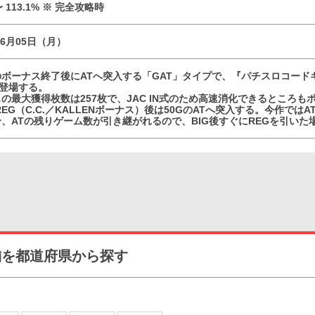
 〜 113.1% ※ 完全攻略時
06月05日（月）
ボーナス終了後にATへ突入する「GAT」タイプで、『パチスロコードギアス反
』が登場する。
の最大獲得枚数は257枚で、JAC IN式のため高速消化できるところもポ
REG（C.C.／KALLENボーナス）後は50GのATへ突入する。今作では
、ATの残りゲーム数が引き継がれるので、BIG後すぐにREGを引い
舗を都道府県から探す