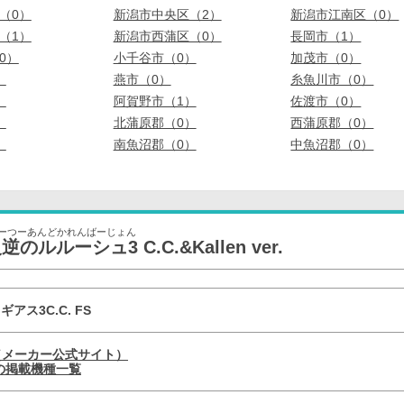
（0）
新潟市中央区（2）
新潟市江南区（0）
（1）
新潟市西蒲区（0）
長岡市（1）
0）
小千谷市（0）
加茂市（0）
）
燕市（0）
糸魚川市（0）
）
阿賀野市（1）
佐渡市（0）
）
北蒲原郡（0）
西蒲原郡（0）
）
南魚沼郡（0）
中魚沼郡（0）
ーつーあんどかれんばーじょん
ルーシュ3 C.C.&Kallen ver.
ギアス3C.C. FS
（メーカー公式サイト）
の掲載機種一覧