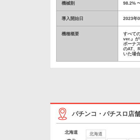
機械割
98.2%
導入開始日
2023年
機種概要
すべての
ver.
ボーナス
のAT、
いた場合
パチンコ・パチスロ店
北海道
北海道