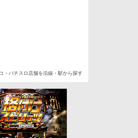
ンコ・パチスロ店舗を沿線・駅から探す