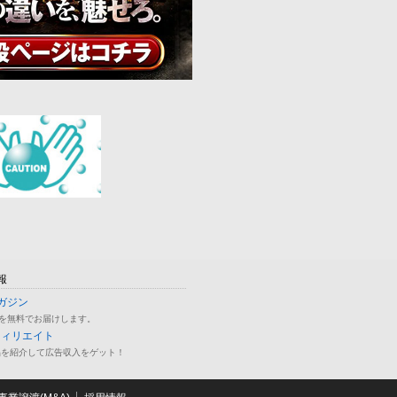
報
ガジン
を無料でお届けします。
フィリエイト
品を紹介して広告収入をゲット！