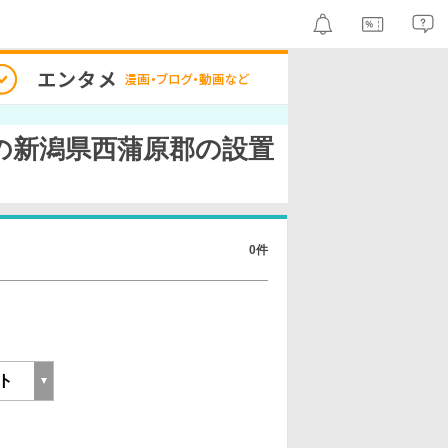
er.の新潟県西蒲原郡の設置
0件