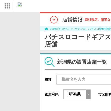
パチンコ・パチスロ機種情報
DMMぱちタウン
パチスロコードギアス反逆
店舗
新潟県の設置店舗一覧
機種
都道府県
市区町