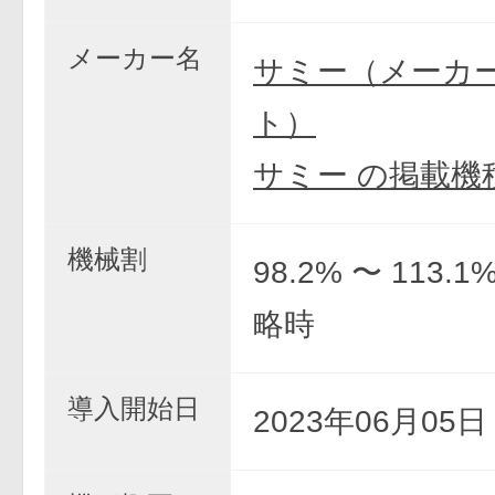
メーカー名
サミー（メーカ
ト）
サミー の掲載機
機械割
98.2% 〜 113.
略時
導入開始日
2023年06月05