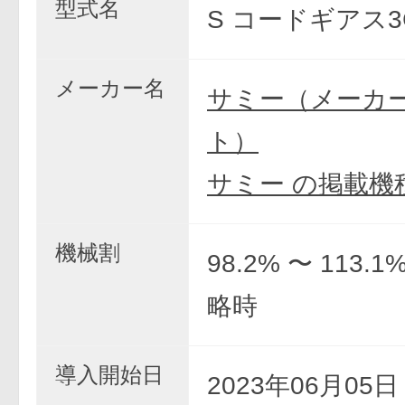
型式名
S コードギアス3C.
メーカー名
サミー（メーカ
ト）
サミー の掲載機
機械割
98.2% 〜 113.
略時
導入開始日
2023年06月05