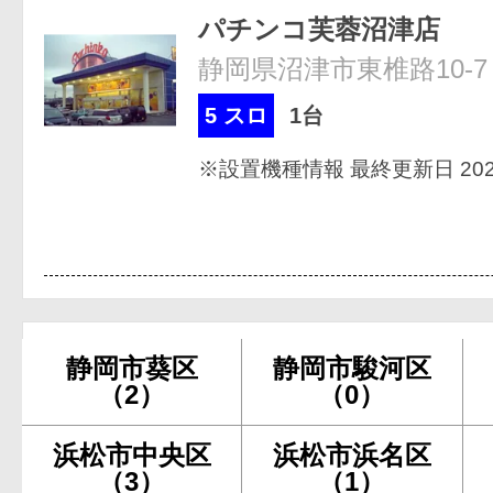
パチンコ芙蓉沼津店
静岡県沼津市東椎路10-7
5 スロ
1台
※設置機種情報 最終更新日 2026
静岡市葵区
静岡市駿河区
（2）
（0）
浜松市中央区
浜松市浜名区
（3）
（1）