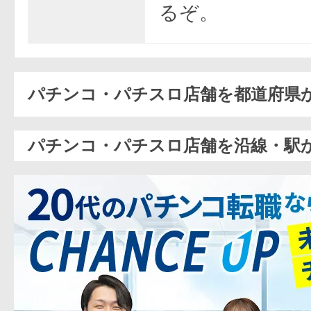
るぞ。
パチンコ・パチスロ店舗を都道府県
パチンコ・パチスロ店舗を沿線・駅