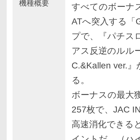
機種概要
すべてのボーナ
ATへ突入する「
プで、『パチス
アス反逆のルルーシ
C.&Kallen ve
る。
ボーナスの最大
257枚で、JAC 
高速消化できる
イントだ。（ハイ