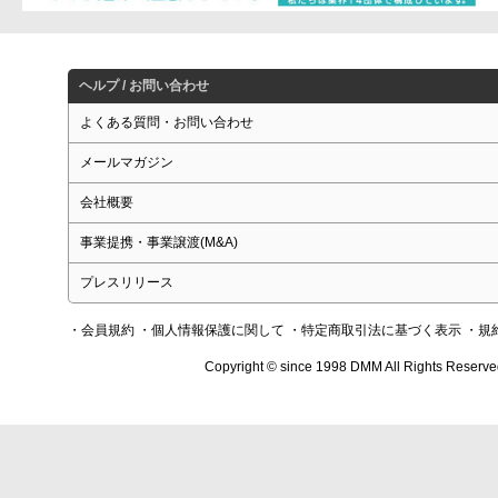
ヘルプ / お問い合わせ
よくある質問・お問い合わせ
メールマガジン
会社概要
事業提携・事業譲渡(M&A)
プレスリリース
・会員規約
・個人情報保護に関して
・特定商取引法に基づく表示
・規
Copyright © since 1998 DMM All Rights Reserve