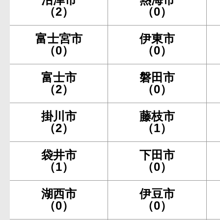
（2）
（0）
富士宮市
伊東市
（0）
（0）
富士市
磐田市
（2）
（0）
掛川市
藤枝市
（2）
（1）
袋井市
下田市
（1）
（0）
湖西市
伊豆市
（0）
（0）