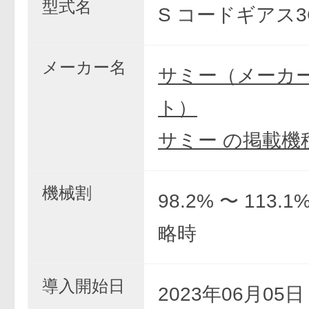
型式名
S コードギアス3C.
メーカー名
サミー（メーカ
ト）
サミー の掲載機
機械割
98.2% 〜 113.
略時
導入開始日
2023年06月05