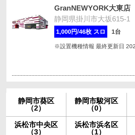
GranNEWYORK大東店
静岡県掛川市大坂615-1
1,000円/46枚 スロ
1台
※設置機種情報 最終更新日 2026
静岡市葵区
静岡市駿河区
（2）
（0）
浜松市中央区
浜松市浜名区
（3）
（1）