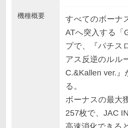
機種概要
すべてのボーナ
ATへ突入する「
プで、『パチス
アス反逆のルルーシ
C.&Kallen ve
る。
ボーナスの最大
257枚で、JAC 
高速消化できる