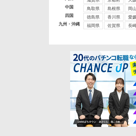
中国
鳥取県
島根県
岡
四国
徳島県
香川県
愛
九州・沖縄
福岡県
佐賀県
長