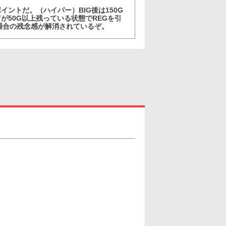
イントだ。（ハイパー）BIG後は150G
ATが50G以上残っている状態でREGを引
た場合の残念感が解消されているぞ。