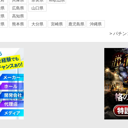
山県
広島県
山口県
媛県
高知県
崎県
熊本県
大分県
宮崎県
鹿児島県
沖縄県
> パチ