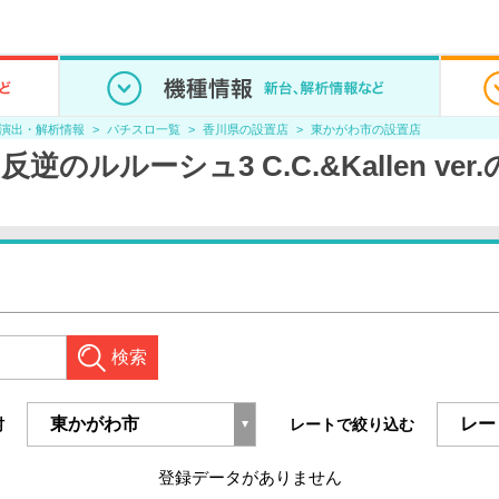
/演出・解析情報
パチスロ一覧
香川県の設置店
東かがわ市の設置店
のルルーシュ3 C.C.&Kallen v
検索
村
レートで絞り込む
登録データがありません