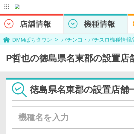
DMMぱちタウン
パチンコ・パチスロ機種情報
P哲也の徳島県名東郡の設置店
徳島県名東郡の設置店舗