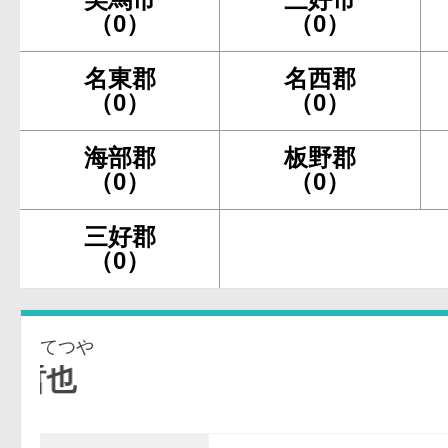
（0）
（0）
名東郡
名西郡
（0）
（0）
海部郡
板野郡
（0）
（0）
三好郡
（0）
てつや