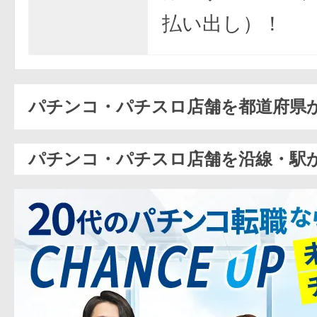
払い出し）！
パチンコ・パチスロ店舗を都道府県
パチンコ・パチスロ店舗を沿線・駅