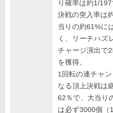
り確率は約1/19
決戦の突入率は約
当りの約61%に
く、リーチハズ
チャージ演出で2
を獲得。
1回転の連チャ
なる頂上決戦は
62％で、大当り
は必ず3000個（1