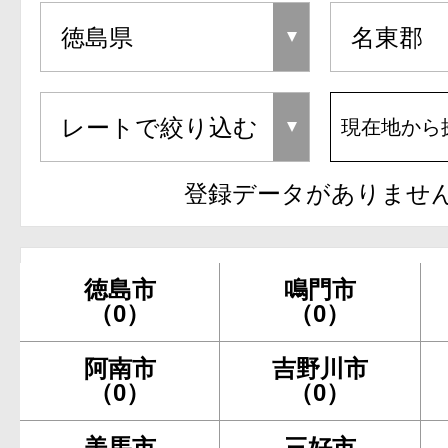
現在地から
登録データがありませ
徳島市
鳴門市
（0）
（0）
阿南市
吉野川市
（0）
（0）
美馬市
三好市