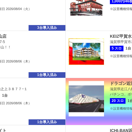
1,000円/46
2026/08/04（火）
※設置機種情報 最
3台導入済み
山店
KEIZ甲賀
-5
滋賀県甲賀市水
本山！！
5 スロ
1台
※設置機種情報 最
2026/08/06（木）
1台導入済み
ドラゴン近
之上３８７７−１
滋賀県近江八
パチンコ、ボ
1台
20 スロ
1
2026/08/06（木）
※設置機種情報 最
1台導入済み
イト
ICHI-BA