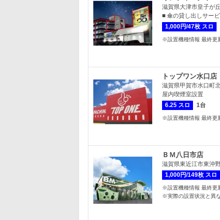
滋賀県大津市皇子が丘2-
■ 傘の貸し出しサー
1,000円/47枚 スロ
※設置機種情報 最終更新日 
トップワン水口店
滋賀県甲賀市水口町北脇
屋内喫煙室設置
6.25 スロ
1台
※設置機種情報 最終更新日 
ＢＭ八日市店
滋賀県東近江市東沖野3-
1,000円/149枚 スロ
※設置機種情報 最終更新日 
※実際の設置状況と異