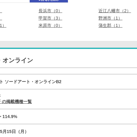
）
長浜市（0）
近江八幡市（2）
）
甲賀市（3）
野洲市（1）
1）
米原市（0）
蒲生郡（1）
・オンライン
ト ソードアート・オンラインB2
研
 の掲載機種一覧
〜 114.9%
05月15日（月）