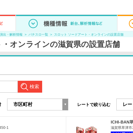
/演出・解析情報
パチスロ一覧
スロット ソードアート・オンラインの設置店舗
ト・オンラインの滋賀県の設置店舗
検索
村
レートで絞り込む
ICHI-BA
0-1
滋賀県草津市木