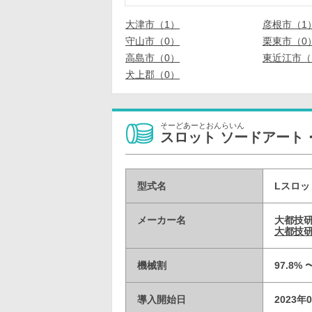
大津市（1）
彦根市（1
守山市（0）
栗東市（0
高島市（0）
東近江市（
犬上郡（0）
そーどあーとおんらいん
スロット ソードアート
型式名
Lスロッ
メーカー名
大都技
大都技研
機械割
97.8% 
導入開始日
2023年