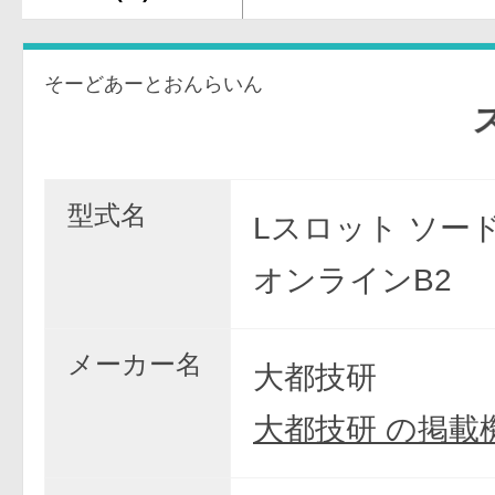
そーどあーとおんらいん
スロット 
型式名
Lスロット ソー
オンラインB2
メーカー名
大都技研
大都技研 の掲載