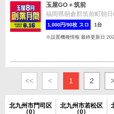
玉屋GO＋筑前
福岡県朝倉郡筑前町朝日69
1,000円/90枚 スロ
1台
※設置機種情報 最終更新日 2026
<<
<
1
2
北九州市門司区
北九州市若松区
（0）
（0）