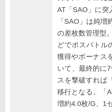
AT「SAO」に
「SAO」は純増約2
の差枚数管理型
どでボスバトル
獲得やボーナス
いて、最終的に
スを撃破すれば「
移行となる。「A
増約4.0枚/G、1