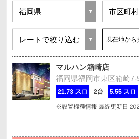
現在地から
マルハン箱崎店
福岡県福岡市東区箱崎7-9
21.73 スロ
2台
5.55 スロ
※設置機種情報 最終更新日 2026