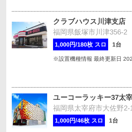
クラブハウス川津支店
福岡県飯塚市川津356-2
1,000円/180枚 スロ
1台
※設置機種情報 最終更新日 2026
ユーコーラッキー37太
福岡県太宰府市大佐野2-1
1,000円/46枚 スロ
1台