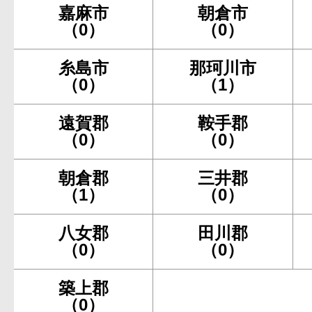
嘉麻市
朝倉市
（0）
（0）
糸島市
那珂川市
（0）
（1）
遠賀郡
鞍手郡
（0）
（0）
朝倉郡
三井郡
（1）
（0）
八女郡
田川郡
（0）
（0）
築上郡
（0）