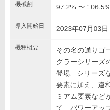
機械割
97.2% 〜 106.5
導入開始日
2023年07月03
機種概要
その名の通りゴ
グラーシリーズ
登場。シリーズ
要素に加え、違
ミアム要素など
て、パワーアッ