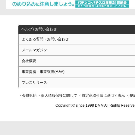
ヘルプ / お問い合わせ
よくある質問・お問い合わせ
メールマガジン
会社概要
事業提携・事業譲渡(M&A)
プレスリリース
・会員規約
・個人情報保護に関して
・特定商取引法に基づく表示
・規
Copyright © since 1998 DMM All Rights Reserve