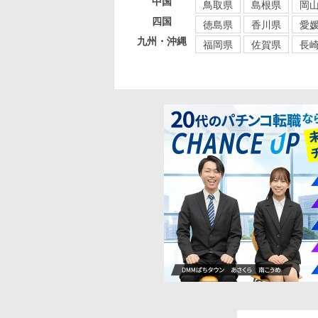
中国
鳥取県
島根県
岡
四国
徳島県
香川県
愛
九州・沖縄
福岡県
佐賀県
長