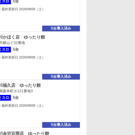
枚 スロ
5台
終更新日 2026/08/08（土）
5台導入済み
川かほく店 ゆったり館
市横山イ32番地
枚 スロ
5台
終更新日 2026/08/08（土）
5台導入済み
川福久店 ゆったり館
南森本町ホ121番地3
枚 スロ
5台
終更新日 2026/08/08（土）
5台導入済み
川金沢近岡店 ゆったり館