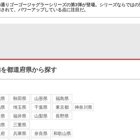
の通りゴーゴージャグラーシリーズの第3弾が登場。シリーズならではの
加されて、パワーアップしている点に注目だ。
舗を都道府県から探す
城県
秋田県
山形県
福島県
馬県
埼玉県
千葉県
東京都
神奈川県
川県
福井県
山梨県
長野県
知県
三重県
阪府
兵庫県
奈良県
和歌山県