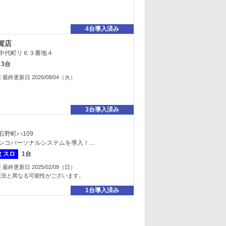
4台導入済み
賀店
中代町リ６３番地４
3台
終更新日 2026/08/04（火）
3台導入済み
石野町ハ109
ンコパーソナルシステムを導入！…
枚 スロ
1台
終更新日 2025/02/09（日）
状況と異なる可能性がございます。
1台導入済み