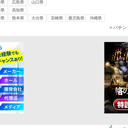
山県
広島県
山口県
媛県
高知県
崎県
熊本県
大分県
宮崎県
鹿児島県
沖縄県
> パチ