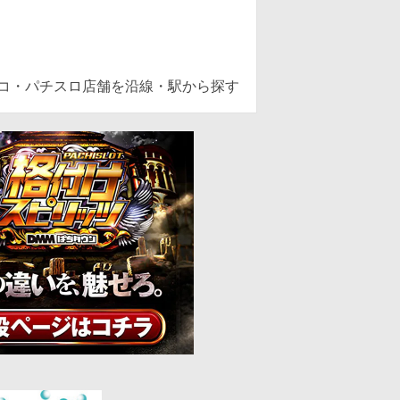
ンコ・パチスロ店舗を沿線・駅から探す