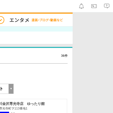
36件
川金沢専光寺店 ゆったり館
専光寺町ヲ113番地1