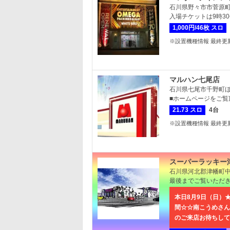
石川県野々市市菅原町1
入場チケットは9時3
1,000円/46枚 スロ
※設置機種情報 最終更新日 
マルハン七尾店
石川県七尾市千野町
■ホームページをご覧
21.73 スロ
4台
※設置機種情報 最終更新日 
スーパーラッキー
石川県河北郡津幡町中
最後までご覧いただ
本日8月9日（日）
間☆☆南こうめさん
のご来店お待ちして