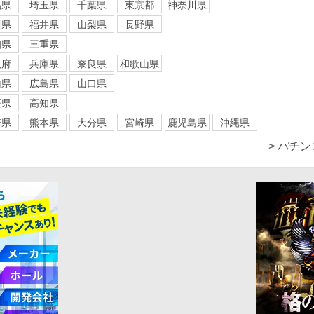
馬県
埼玉県
千葉県
東京都
神奈川県
川県
福井県
山梨県
長野県
知県
三重県
阪府
兵庫県
奈良県
和歌山県
山県
広島県
山口県
媛県
高知県
崎県
熊本県
大分県
宮崎県
鹿児島県
沖縄県
> パチ