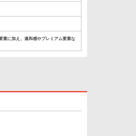
要素に加え、違和感やプレミアム要素な