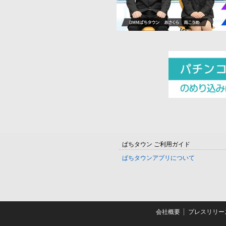
ぱちタウン ご利用ガイド
ぱちタウンアプリについて
会社概要
プレスリリー