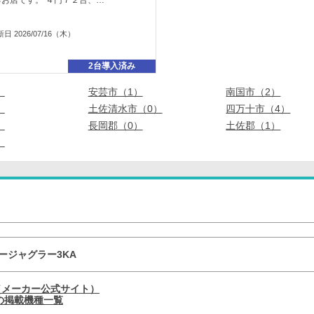
お店です。 ４円７２台、…
2026/07/16（木）
2台導入済み
）
安芸市（1）
南国市（2）
）
土佐清水市（0）
四万十市（4）
）
長岡郡（0）
土佐郡（1）
）
ージャグラー3KA
（メーカー公式サイト）
の掲載機種一覧