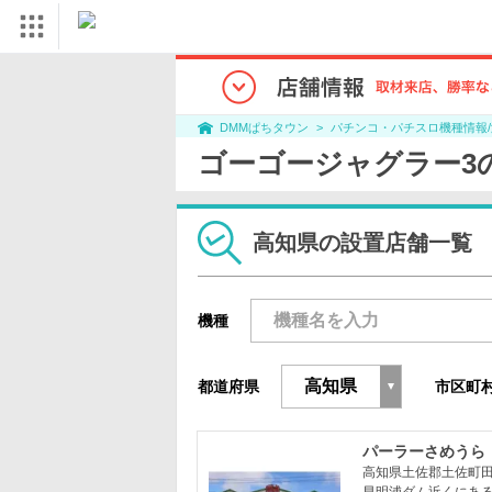
パチンコ・パチスロ機種情報
DMMぱちタウン
ゴーゴージャグラー3
高知県の設置店舗一覧
機種
都道府県
市区町
パーラーさめうら
高知県土佐郡土佐町田井