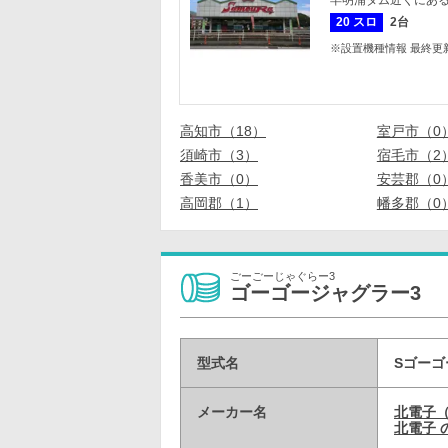
早明浦ダム近くにある
20 スロ
2台
※設置機種情報 最終更新日 
高知市（18）
室戸市（0
須崎市（3）
宿毛市（2
香美市（0）
安芸郡（0
高岡郡（1）
幡多郡（0
ごーごーじゃぐらー3
ゴーゴージャグラー3
型式名
Sゴーゴ
メーカー名
北電子
北電子 