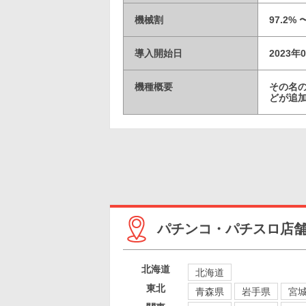
機械割
97.2% 
導入開始日
2023年
機種概要
その名
どが追
パチンコ・パチスロ店
北海道
北海道
東北
青森県
岩手県
宮