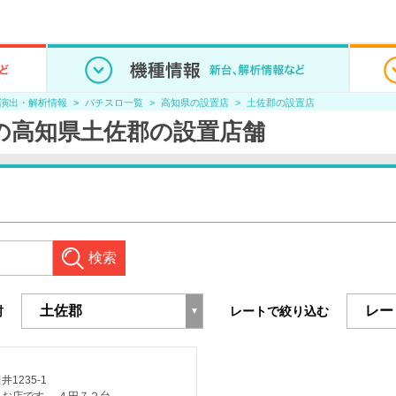
/演出・解析情報
パチスロ一覧
高知県の設置店
土佐郡の設置店
の高知県土佐郡の設置店舗
検索
村
レートで絞り込む
1235-1