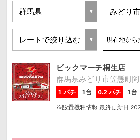
現在地から
ビックマーチ桐生店
群馬県みどり市笠懸町阿左
1 パチ
1台
0.2 パチ
1台
※設置機種情報 最終更新日 2026