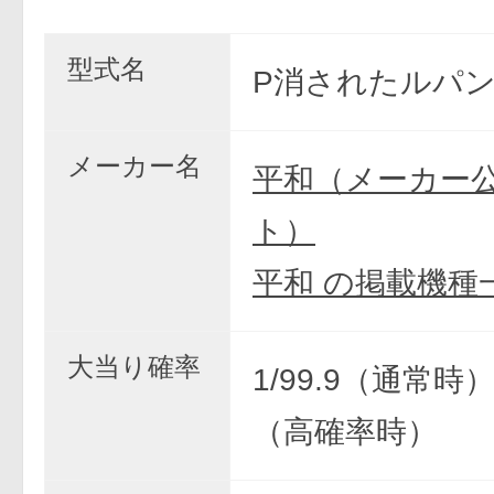
型式名
P消されたルパン9
メーカー名
平和（メーカー
ト）
平和 の掲載機種
大当り確率
1/99.9（通常時） 
（高確率時）