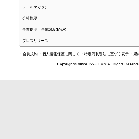
メールマガジン
会社概要
事業提携・事業譲渡(M&A)
プレスリリース
・会員規約
・個人情報保護に関して
・特定商取引法に基づく表示
・規
Copyright © since 1998 DMM All Rights Reserve