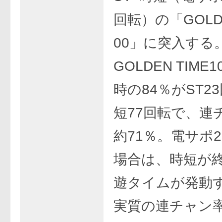
回転）の「GOLDE
00」に突入する
GOLDEN TIME
時の84％がST2
短77回転で、連
約71％。電サポ2
場合は、時短が
遊タイムが発動
実質の連チャン率