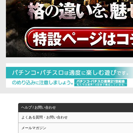
ヘルプ / お問い合わせ
よくある質問・お問い合わせ
メールマガジン