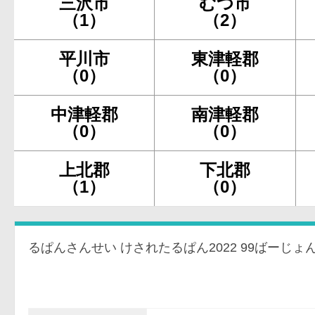
三沢市
むつ市
（1）
（2）
平川市
東津軽郡
（0）
（0）
中津軽郡
南津軽郡
（0）
（0）
上北郡
下北郡
（1）
（0）
るぱんさんせい けされたるぱん2022 99ばーじょ
Pルパン三世