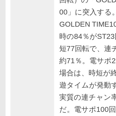
00」に突入する
GOLDEN TIME
時の84％がST2
短77回転で、連
約71％。電サポ2
場合は、時短が
遊タイムが発動
実質の連チャン率
だ。電サポ100回