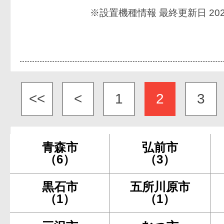
※設置機種情報 最終更新日 2026
<<
<
1
2
3
青森市
弘前市
（6）
（3）
黒石市
五所川原市
（1）
（1）