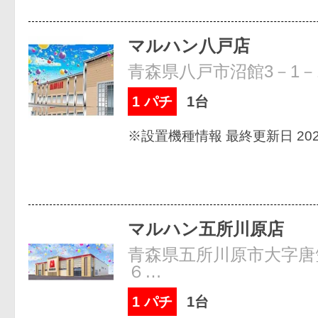
マルハン八戸店
青森県八戸市沼館3－1－
1 パチ
1台
※設置機種情報 最終更新日 2026
マルハン五所川原店
青森県五所川原市大字唐
６…
1 パチ
1台