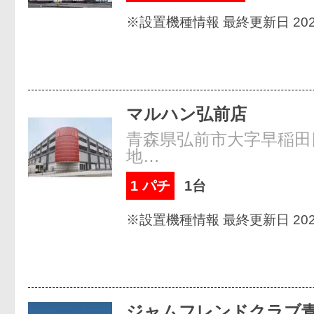
※設置機種情報 最終更新日 2026
マルハン弘前店
青森県弘前市大字早稲田
地…
1 パチ
1台
※設置機種情報 最終更新日 2026
ジャムフレンドクラブ