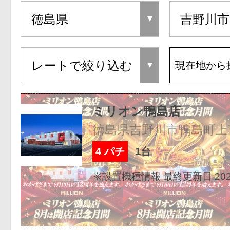
現在地から
ミリオン鴨島店
徳島県吉野川市鴨島町上下
4 パチ
1台
※設置機種情報 最終更新日 2026