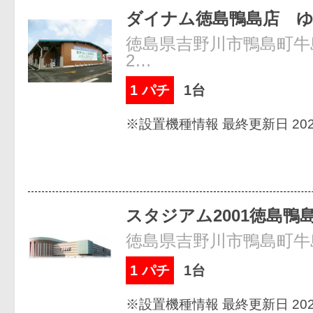
ダイナム徳島鴨島店 
徳島県吉野川市鴨島町牛
2…
1 パチ
1台
※設置機種情報 最終更新日 2026
スタジアム2001徳島鴨
徳島県吉野川市鴨島町牛島
1 パチ
1台
※設置機種情報 最終更新日 2026