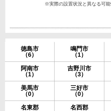
※実際の設置状況と異なる可能
徳島市
鳴門市
（6）
（1）
阿南市
吉野川市
（1）
（3）
美馬市
三好市
（0）
（0）
名東郡
名西郡