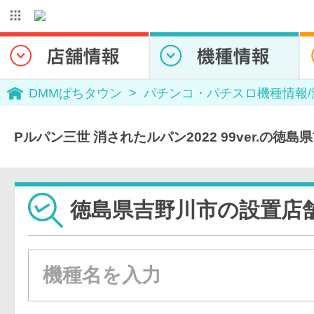
DMMぱちタウン
パチンコ・パチスロ機種情報
Pルパン三世 消されたルパン2022 99ver.の徳
徳島県吉野川市の設置店