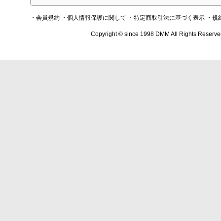
・会員規約
・個人情報保護に関して
・特定商取引法に基づく表示
・規
Copyright © since 1998 DMM All Rights Reserve