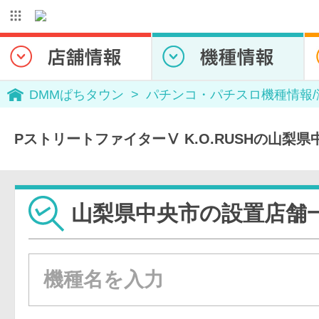
DMMぱちタウン
パチンコ・パチスロ機種情報
PストリートファイターⅤ K.O.RUSHの山梨
山梨県中央市の設置店舗