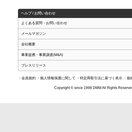
ヘルプ / お問い合わせ
よくある質問・お問い合わせ
メールマガジン
会社概要
事業提携・事業譲渡(M&A)
プレスリリース
・会員規約
・個人情報保護に関して
・特定商取引法に基づく表示
・規
Copyright © since 1998 DMM All Rights Reserve