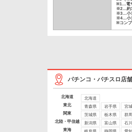
※1…電
※2…約
※3…小
※4…小
※コン
パチンコ・パチスロ店
北海道
北海道
東北
青森県
岩手県
宮
関東
茨城県
栃木県
群
北陸・甲信越
新潟県
富山県
石
東海
岐阜県
静岡県
愛