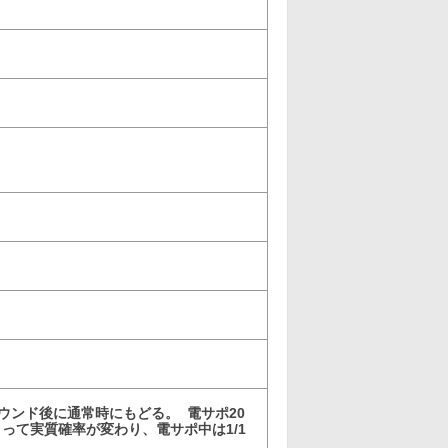
ラウンド後に通常時にもどる。 電サポ20
よって実質確率が変わり、電サポ中は1/1