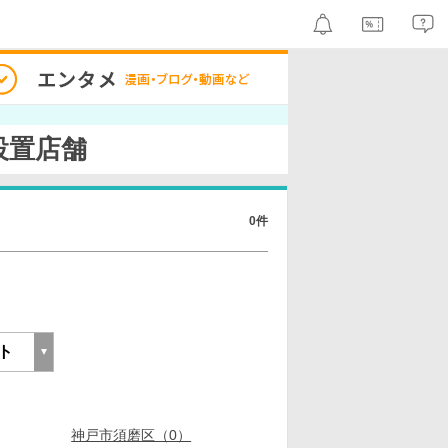
設置店舗
0件
神戸市須磨区（0）