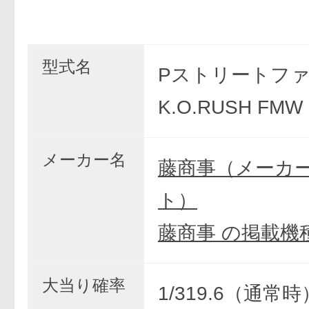
型式名
Pストリートファ
K.O.RUSH FMW
メーカー名
藤商事（メーカ
ト）
藤商事 の掲載機
大当り確率
1/319.6（通常時