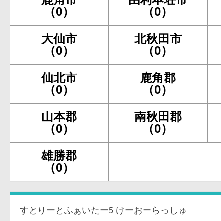
（0）
（0）
大仙市
北秋田市
（0）
（0）
仙北市
鹿角郡
（0）
（0）
山本郡
南秋田郡
（0）
（0）
雄勝郡
（0）
すとりーとふぁいたー5 けーおーらっしゅ