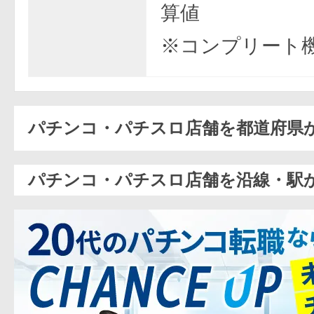
算値
※コンプリート
パチンコ・パチスロ店舗を都道府県
パチンコ・パチスロ店舗を沿線・駅