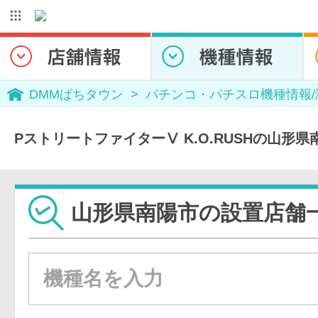
DMMぱちタウン
パチンコ・パチスロ機種情報
PストリートファイターⅤ K.O.RUSHの山形
山形県南陽市の設置店舗