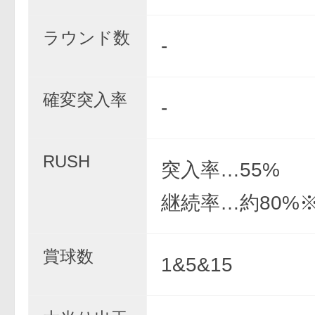
ラウンド数
-
確変突入率
-
RUSH
突入率…55%
継続率…約80%※
賞球数
1&5&15