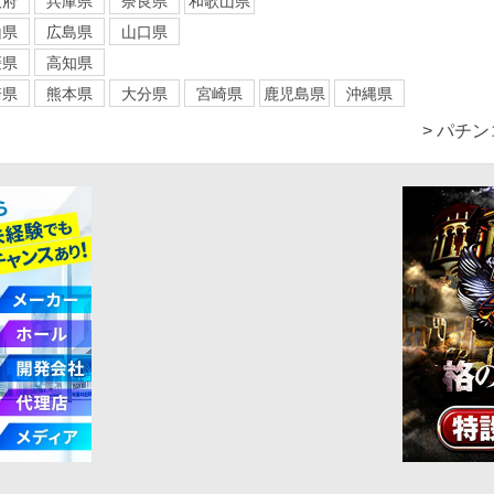
阪府
兵庫県
奈良県
和歌山県
山県
広島県
山口県
媛県
高知県
崎県
熊本県
大分県
宮崎県
鹿児島県
沖縄県
> パチ