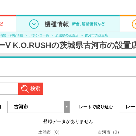
/演出・解析情報
パチンコ一覧
茨城県の設置店
古河市の設置店
Ⅴ K.O.RUSHの茨城県古河市の設置
検索
村
レートで絞り込む
登録データがありません
）
土浦市（0）
古河市（0）