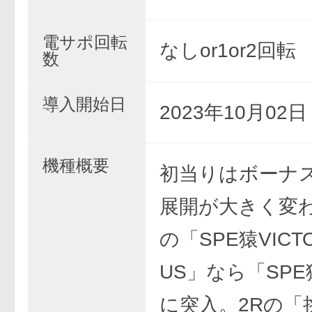
電サポ回転
なしor1or2回転
数
導入開始日
2023年10月02
機種概要
初当りはボーナ
展開が大きく変わ
の「SPE猿VICTO
US」なら「SPE
に突入。2Rの「