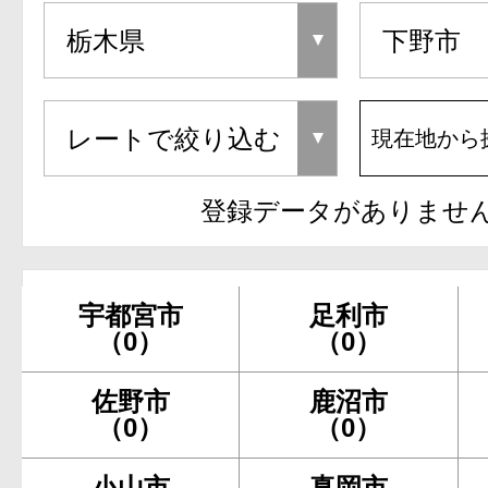
現在地から
登録データがありませ
宇都宮市
足利市
（0）
（0）
佐野市
鹿沼市
（0）
（0）
小山市
真岡市