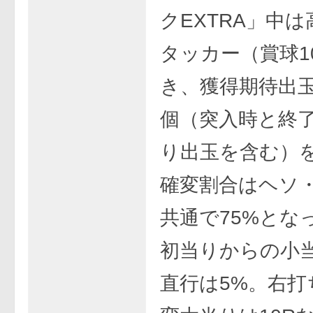
クEXTRA」中
タッカー（賞球1
き、獲得期待出玉
個（突入時と終
り出玉を含む）
確変割合はヘソ
共通で75%とな
初当りからの小当
直行は5%。右打