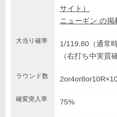
サイト）
ニューギン の掲
大当り確率
1/119.80（通常時
（右打ち中実質
ラウンド数
2or4or8or10R
確変突入率
75%