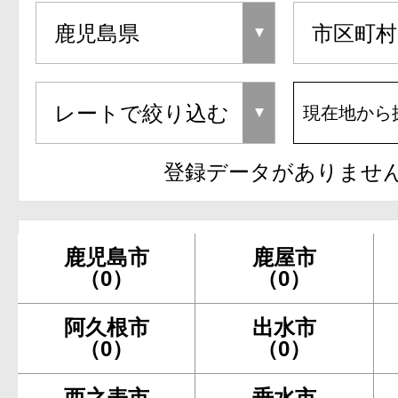
現在地から
登録データがありませ
鹿児島市
鹿屋市
（0）
（0）
阿久根市
出水市
（0）
（0）
西之表市
垂水市