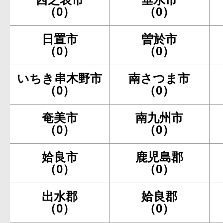
（0）
（0）
日置市
曽於市
（0）
（0）
いちき串木野市
南さつま市
（0）
（0）
奄美市
南九州市
（0）
（0）
姶良市
鹿児島郡
（0）
（0）
出水郡
姶良郡
（0）
（0）