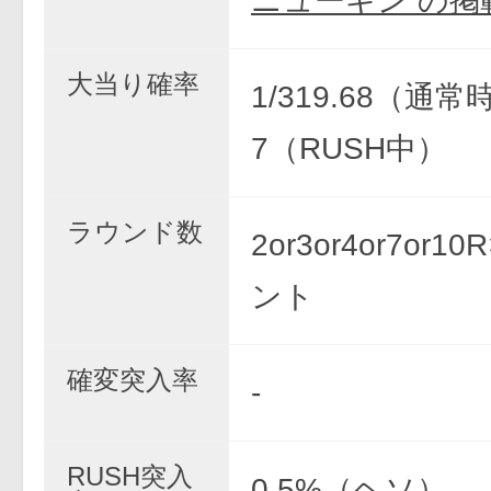
ニューギン の掲
大当り確率
1/319.68（通常時
7（RUSH中）
ラウンド数
2or3or4or7or1
ント
確変突入率
-
RUSH突入
0.5%（ヘソ）