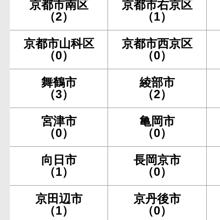
京都市南区
京都市右京区
（2）
（1）
京都市山科区
京都市西京区
（0）
（0）
舞鶴市
綾部市
（3）
（2）
宮津市
亀岡市
（0）
（0）
向日市
長岡京市
（1）
（0）
京田辺市
京丹後市
（1）
（0）