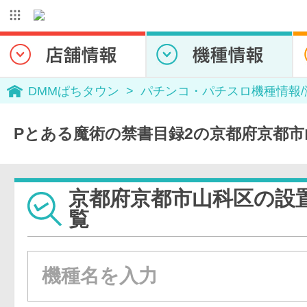
DMMぱちタウン
パチンコ・パチスロ機種情報
Pとある魔術の禁書目録2の京都府京都
京都府京都市山科区の設
覧