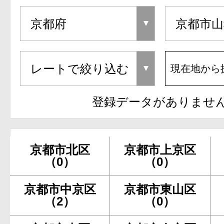
現在地から
登録データがありませ
京都市北区
京都市上京区
（0）
（0）
京都市中京区
京都市東山区
（2）
（0）