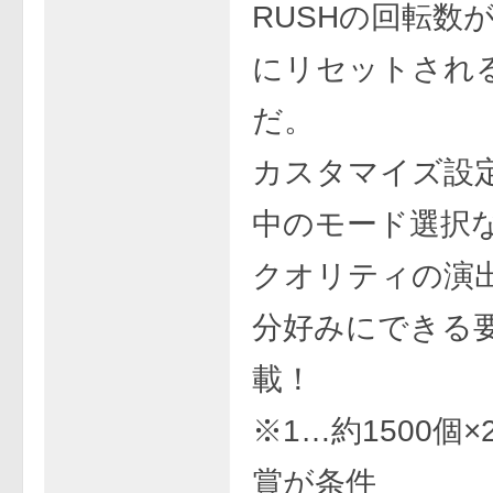
RUSHの回転数が
にリセットされ
だ。
カスタマイズ設定
中のモード選択
クオリティの演
分好みにできる
載！
※1…約1500個×
賞が条件