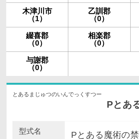
木津川市
乙訓郡
（1）
（0）
綴喜郡
相楽郡
（0）
（0）
与謝郡
（0）
とあるまじゅつのいんでっくすつー
Pとある魔術
型式名
Pとある魔術の禁