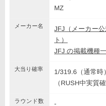
MZ
メーカー名
JFJ（メーカー
ト）
JFJ の掲載機種
大当り確率
1/319.6（通常時）
（RUSH中実質
ラウンド数
-