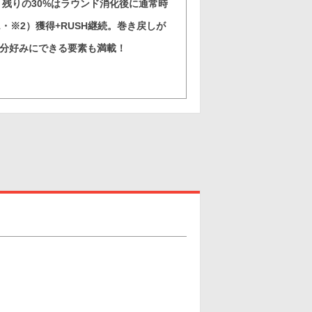
、残りの30%はラウンド消化後に通常時
1・※2）獲得+RUSH継続。巻き戻しが
自分好みにできる要素も満載！