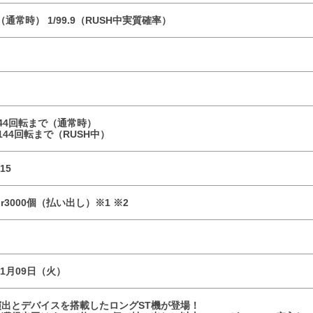
.6（通常時） 1/99.9（RUSH中実質確率）
144回転まで（通常時）
／144回転まで（RUSH中）
15
or3000個（払い出し）※1 ※2
01月09日（火）
演出とデバイスを搭載したロングST機が登場！