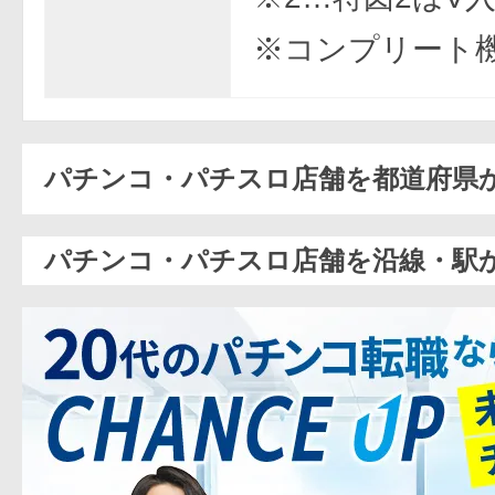
※コンプリート
パチンコ・パチスロ店舗を都道府県
パチンコ・パチスロ店舗を沿線・駅