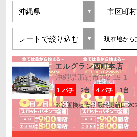
現在地から
エルグラン西町本店
沖縄県那覇市西2-19-1
1 パチ
2台
4 パチ
1台
※設置機種情報 最終更新日 2026