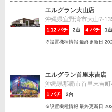
エルグラン大山店
沖縄県宜野湾市大山7-135
1.12 パチ
2台
4 パチ
1
※設置機種情報 最終更新日 2026
エルグラン首里末吉店
沖縄県那覇市首里末吉町4-
1 パチ
2台
※設置機種情報 最終更新日 2026