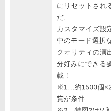
にリセットされ
だ。
カスタマイズ設定
中のモード選択
クオリティの演
分好みにできる
載！
※1…約1500個×
賞が条件
※2…特図2はV