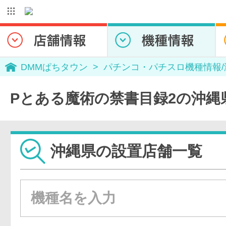
DMMぱちタウン
パチンコ・パチスロ機種情報
Pとある魔術の禁書目録2の沖縄
沖縄県の設置店舗一覧