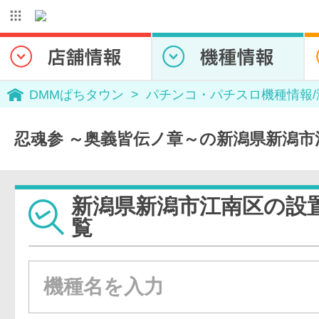
DMMぱちタウン
パチンコ・パチスロ機種情報
忍魂参 ～奥義皆伝ノ章～の新潟県新潟市
新潟県新潟市江南区の設
覧