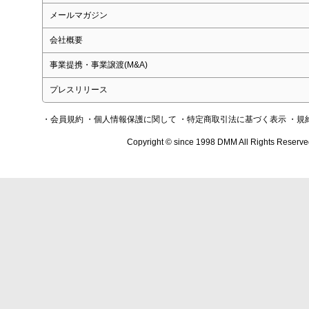
メールマガジン
会社概要
事業提携・事業譲渡(M&A)
プレスリリース
・会員規約
・個人情報保護に関して
・特定商取引法に基づく表示
・規
Copyright © since 1998 DMM All Rights Reserve