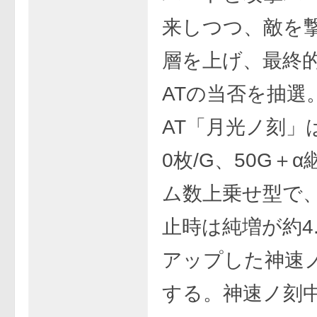
来しつつ、敵を
層を上げ、最終
ATの当否を抽選
AT「月光ノ刻」は
0枚/G、50G＋
ム数上乗せ型で
止時は純増が約4.
アップした神速
する。神速ノ刻