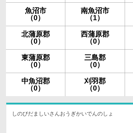
魚沼市
南魚沼市
（0）
（1）
北蒲原郡
西蒲原郡
（0）
（0）
東蒲原郡
三島郡
（0）
（0）
中魚沼郡
刈羽郡
（0）
（0）
しのびだましいさんおうぎかいでんのしょ