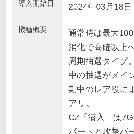
導入開始日
2024年03月18
機種概要
通常時は最大10
消化で高確以上
周期抽選タイプ。
中の抽選がメイ
期中のレア役に
アリ。
CZ「潜入」は7
パートと攻撃パ