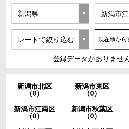
現在地から
登録データがありませ
新潟市北区
新潟市東区
（0）
（0）
新潟市江南区
新潟市秋葉区
（0）
（0）