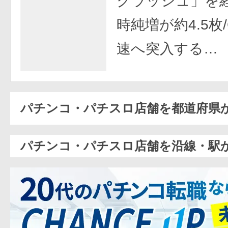
クラッシュ」を
時純増が約4.5枚
速へ突入する…
パチンコ・パチスロ店舗を都道府県
パチンコ・パチスロ店舗を沿線・駅