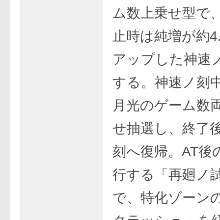
ム数上乗せ型で
止時は純増が約4.
アップした神速
する。神速ノ刻
月光のゲーム数
せ抽選し、終了
刻へ復帰。AT後
行する「再廻ノ
で、特化ゾーン