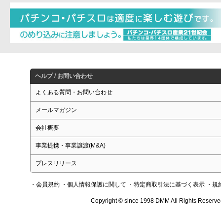
ヘルプ / お問い合わせ
よくある質問・お問い合わせ
メールマガジン
会社概要
事業提携・事業譲渡(M&A)
プレスリリース
・会員規約
・個人情報保護に関して
・特定商取引法に基づく表示
・規
Copyright © since 1998 DMM All Rights Reserve