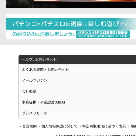
ヘルプ / お問い合わせ
よくある質問・お問い合わせ
メールマガジン
会社概要
事業提携・事業譲渡(M&A)
プレスリリース
・会員規約
・個人情報保護に関して
・特定商取引法に基づく表示
・規