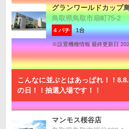
グランワールドカップ
鳥取県鳥取市扇町75-2
4 パチ
1台
※設置機種情報 最終更新日 2026
こんなに並ぶとはあっぱれ！！8.8
の日！！抽選入場です！！
マンモス桜谷店