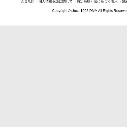
・会員規約
・個人情報保護に関して
・特定商取引法に基づく表示
・規
Copyright © since 1998 DMM All Rights Reserve