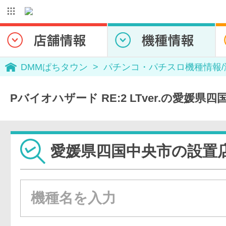
DMMぱちタウン
パチンコ・パチスロ機種情報
Pバイオハザード RE:2 LTver.の愛媛
愛媛県四国中央市の設置