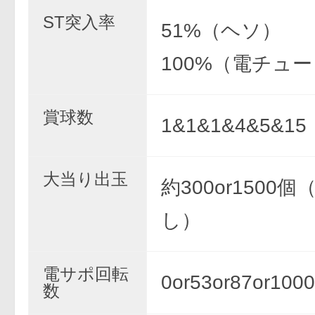
ST突入率
51%（ヘソ）
100%（電チュー
賞球数
1&1&1&4&5&15
大当り出玉
約300or1500
し）
電サポ回転
0or53or87or10
数