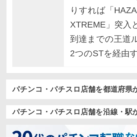
りすれば「HAZAR
XTREME」突入
到達までの王道
2つのSTを経由
パチンコ・パチスロ店舗を都道府県
パチンコ・パチスロ店舗を沿線・駅