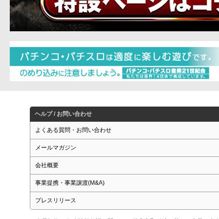
ヘルプ / お問い合わせ
よくある質問・お問い合わせ
メールマガジン
会社概要
事業提携・事業譲渡(M&A)
プレスリリース