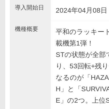
導入開始日
2024年04月08
機種概要
平和のラッキー
載機第1弾！
STの状態が全部
り、53回転+残
なるのが「HAZAR
H」と「SURVIVA
E」の2つ。上位S