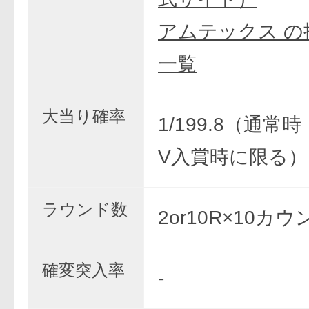
アムテックス の
一覧
大当り確率
1/199.8（通常
V入賞時に限る）
ラウンド数
2or10R×10カウ
確変突入率
-