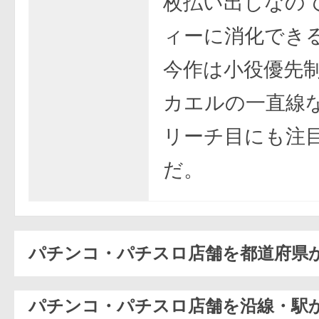
枚払い出しなの
ィーに消化でき
今作は小役優先制
カエルの一直線
リーチ目にも注
だ。
パチンコ・パチスロ店舗を都道府県
パチンコ・パチスロ店舗を沿線・駅