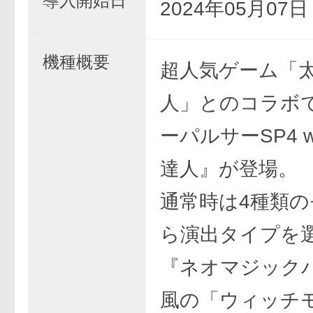
導入開始日
2024年05月07
機種概要
超人気ゲーム「
人」とのコラボ
ーパルサーSP4 w
達人』が登場。
通常時は4種類
ら演出タイプを
『ネオマジック
風の「ウィッチ