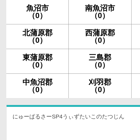
魚沼市
南魚沼市
（0）
（0）
北蒲原郡
西蒲原郡
（0）
（0）
東蒲原郡
三島郡
（0）
（0）
中魚沼郡
刈羽郡
（0）
（0）
にゅーぱるさーSP4うぃずたいこのたつじん